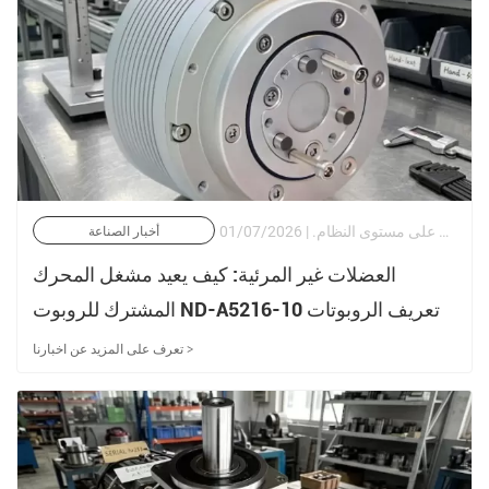
كل حركة روبوتية - بدءًا من المعالجة الجراحية على مستوى الميكرون وحتى الفرز اللوجستي عالي السرعة - تنشأ من المشغل المشترك. ومع ذلك، غالبًا ما يتم التعامل مع اختيار المشغل على أنه مهمة شراء وليس كمشكلة هندسية على مستوى النظام. | 01/07/2026
أخبار الصناعة
العضلات غير المرئية: كيف يعيد مشغل المحرك
المشترك للروبوت ND-A5216-10 تعريف الروبوتات
الدقيقة بهدوء
تعرف على المزيد عن اخبارنا >