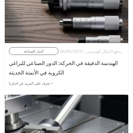
في مشهد التصنيع الصناعي الحديث، لم يعد تحديد المواقع عالي الدقة رفاهية، بل أصبح مطلبًا أساسيًا. بدءًا من مراحل المحاذاة البصرية وتصنيع أشباه الموصلات إلى معدات المختبرات المتخصصة، فإن الطلب على الدقة دون الميكرون يدفع الابتكار الهندسي. | 26/06/2026
أخبار الصناعة
الهندسة الدقيقة في الحركة: الدور الصناعي للبراغي
الكروية في الأتمتة الحديثة
تعرف على المزيد عن اخبارنا >