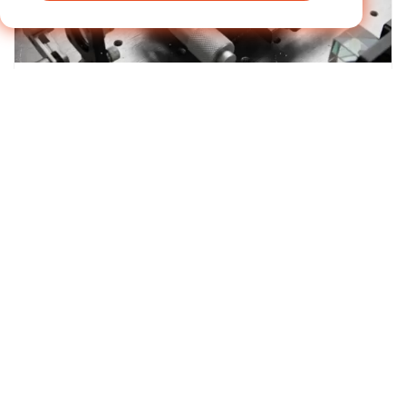
تحقق الموجهات الخطية الكروية القياسية المعاد تدويرها أداءً ممتازًا في ظل الأحمال الشعاعية أو المحورية النقية، لكن سعة حملها تتدهور بسرعة عندما تتعرض لحظات الانقلاب - مزيج القوة الشعاعية والإزاحة الذي يخلق عزم الدوران حول المحور الطولي للدليل. | 24/06/2026
أخبار الصناعة
كيف تقضي شريحة الأسطوانة المتقاطعة على
الانحراف الناجم عن اللحظة في الحركة الخطية
الدقيقة
تعرف على المزيد عن اخبارنا >