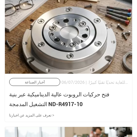
في مجال الأتمتة الصناعية الحديثة وهندسة الروبوتات المتقدمة، يعد تحقيق التوازن بين كثافة عزم الدوران العالية والصلابة الالتوائية ورد الفعل العكسي المنخفض للغاية تحديًا تقنيًا كبيرًا. | 06/07/2026
أخبار الصناعة
فتح حركيات الروبوت عالية الديناميكية عبر بنية
التشغيل المدمجة ND-R4917-10
تعرف على المزيد عن اخبارنا >