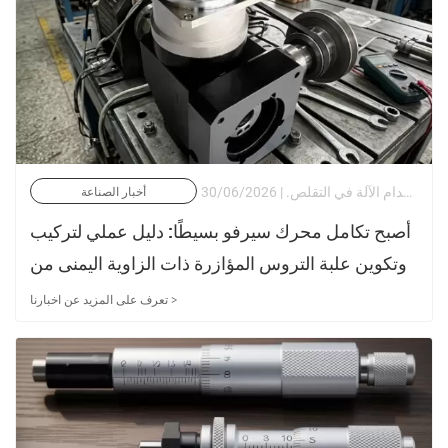
في مشهد الأتمتة الحالي، يواجه مصممو الآلات مفارقة مستمرة: حيث يلزم زيادة كثافة عزم الدوران ودقة تحديد المواقع بأقل من دقيقة قوسية، في حين تستمر آثار أقدام الآلة في التقلص. | 30/06/2026
أخبار الصناعة
أصبح تكامل محرك سيرفو بسيطًا: دليل عملي لتركيب
وتكوين علبة التروس المؤازرة ذات الزاوية اليمنى من
Newgear
تعرف على المزيد عن اخبارنا >