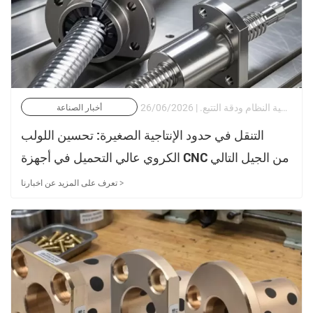
في عالم التصنيع عالي الدقة دون الميكرون والأتمتة المتزامنة متعددة المحاور، يحدد اختيار عناصر النقل الخطي الحدود العليا لإنتاجية النظام ودقة التتبع. | 26/06/2026
أخبار الصناعة
التنقل في حدود الإنتاجية الصغيرة: تحسين اللولب
الكروي عالي التحميل في أجهزة CNC من الجيل التالي
تعرف على المزيد عن اخبارنا >