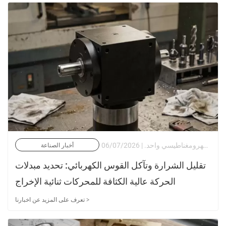
في الأتمتة الصناعية الثقيلة، والأنظمة المساعدة للسيارات، وهندسة الأدوات الكهربائية المتقدمة، تعمل محركات الإخراج ذات العمود المزدوج كحل ميكانيكي أنيق لمشكلة معقدة: قيادة حمولتين ميكانيكيتين مستقلتين أو مسارات حركية في وقت واحد من مصدر طاقة كهرومغناطيسي واحد. | 06/07/2026
أخبار الصناعة
تقليل الشرارة وتآكل القوس الكهربائي: تحديد مبدلات
الحركة عالية الكثافة للمحركات ثنائية الإخراج
تعرف على المزيد عن اخبارنا >