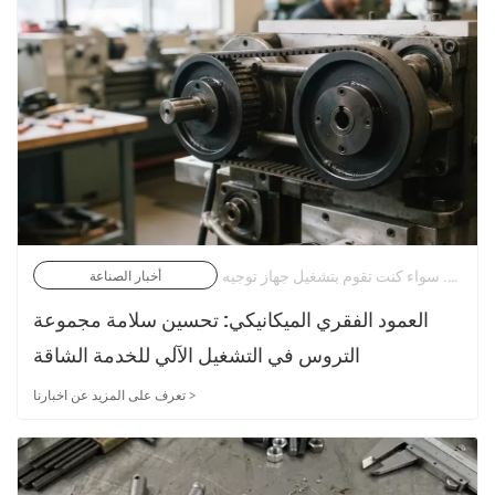
في عالم الأتمتة الصناعية الدقيق، الحركة هي لغة الكفاءة. سواء كنت تقوم بتشغيل جهاز توجيه CNC عالي السرعة، أو جسر طباعة ثلاثي الأبعاد معقد، أو مجموعة ناقلة للخدمة الشاقة، فإن القدرة على ترجمة دوران المحرك إلى حركة خطية أو زاوية مع عدم الانزلاق أمر بالغ الأهمية. | 03/07/2026
أخبار الصناعة
العمود الفقري الميكانيكي: تحسين سلامة مجموعة
التروس في التشغيل الآلي للخدمة الشاقة
تعرف على المزيد عن اخبارنا >