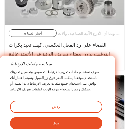
في التصنيع الآلي الحديث عالي السرعة، تعد الدقة الميكانيكية هي المحدد النهائي لجودة الإنتاجية. وبما أن الأذرع الآلية الصناعية، وآلات CNC متعددة المحاور، وخطوط التعبئة الآلية تدفع حدود التسارع والتباطؤ، فإن طرق نقل الطاقة التقليدية تكشف عن نقاط الضعف الهيكلية الكامنة فيها. | 25/06/2026
أخبار الصناعة
القضاء على رد الفعل العكسي: كيف تعيد بكرات
التوقيت بدون مفتاح تعريف الدقة في الأتمتة عالية
الديناميكية
سياسة ملفات الارتباط
تعرف على المزيد عن اخبارنا >
سوف نستخدم ملفات تعريف الارتباط لتخصيص وتحسين تجربتك
باستخدام موقعنا. يمكنك النقر فوق زر القبول وسيتم اعتبار أنك
توافق على استخدام جميع ملفات تعريف الارتباط ذات الصلة، أو
يمكنك رفض استخدام موقع الويب لملفات تعريف الارتباط.
رفض
قبول