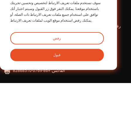
سوف نستخدم ملفات تعريف الارتباط لتخصيص وتحسين تجربتك
باستخدام موقعنا. يمكنك النقر فوق زر القبول وسيتم اعتبار أنك
اتصل بنا
توافق على استخدام جميع ملفات تعريف الارتباط ذات الصلة، أو
يمكنك رفض استخدام موقع الويب لملفات تعريف الارتباط.
المنطقة الصناعية iHF، رقم 1 طريق مينتاي، بلدة هوانغجيانغ، مدينة
دونغقوان، مقاطعة قوانغدونغ، الصين
رفض
intltrade@ihfcn.com
البريد الإلكتروني:
الهاتف:
+ 86 155 0755 7296 (ستيف بانج)
قبول
+86 150 1293 8124(Sunny Qian)
الفاكس: +86-0769-82868510
العودة إلى الأعلى
جميع الحقوق محفوظة لشركة iHF لتكنولوجيا النقل الصناعي (قوانغدونغ)
المحدودة.
وملفات تعريف الارتباط
سياسة الخصوصية
خريطة الموقع