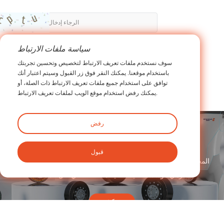
سياسة ملفات الارتباط
إرسال
سوف نستخدم ملفات تعريف الارتباط لتخصيص وتحسين تجربتك
باستخدام موقعنا. يمكنك النقر فوق زر القبول وسيتم اعتبار أنك
توافق على استخدام جميع ملفات تعريف الارتباط ذات الصلة، أو
يمكنك رفض استخدام موقع الويب لملفات تعريف الارتباط.
رفض
هذه مساحة إعلانية
قبول
شركة Newgear Intelligent Transmission (Guangdong) المحدودة،
وهي مؤسسة عالية التقنية متخصصة في نقل الدقة
يستكشف