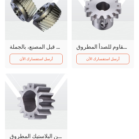
تروس مسننة عالية الدقة مصنوعة خصيصًا من الفولاذ المقاوم للصدأ المطروق
تروس حلزونية مسننة من الفولاذ المقاوم للصدأ، عالية الجودة، مصنعة من قبل المصنع، بالجملة
أرسل استفسارك الآن
أرسل استفسارك الآن
ترس داخلي صغير من البلاستيك المطروق IHF