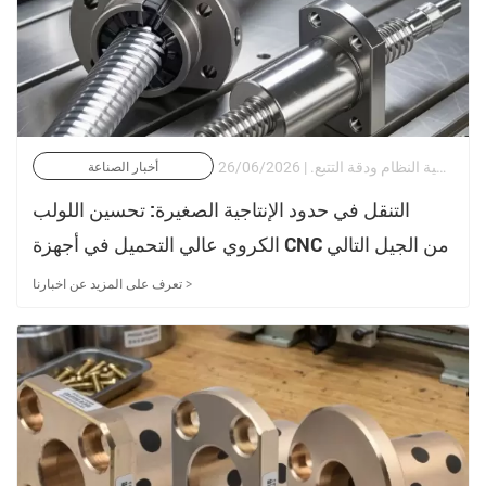
في عالم التصنيع عالي الدقة دون الميكرون والأتمتة المتزامنة متعددة المحاور، يحدد اختيار عناصر النقل الخطي الحدود العليا لإنتاجية النظام ودقة التتبع. | 26/06/2026
أخبار الصناعة
التنقل في حدود الإنتاجية الصغيرة: تحسين اللولب
الكروي عالي التحميل في أجهزة CNC من الجيل التالي
تعرف على المزيد عن اخبارنا >