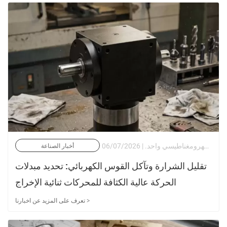
في الأتمتة الصناعية الثقيلة، والأنظمة المساعدة للسيارات، وهندسة الأدوات الكهربائية المتقدمة، تعمل محركات الإخراج ذات العمود المزدوج كحل ميكانيكي أنيق لمشكلة معقدة: قيادة حمولتين ميكانيكيتين مستقلتين أو مسارات حركية في وقت واحد من مصدر طاقة كهرومغناطيسي واحد. | 06/07/2026
أخبار الصناعة
تقليل الشرارة وتآكل القوس الكهربائي: تحديد مبدلات
الحركة عالية الكثافة للمحركات ثنائية الإخراج
تعرف على المزيد عن اخبارنا >