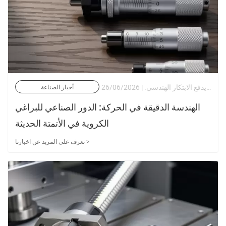
في مشهد التصنيع الصناعي الحديث، لم يعد تحديد المواقع عالي الدقة رفاهية، بل أصبح مطلبًا أساسيًا. بدءًا من مراحل المحاذاة البصرية وتصنيع أشباه الموصلات إلى معدات المختبرات المتخصصة، فإن الطلب على الدقة دون الميكرون يدفع الابتكار الهندسي. | 26/06/2026
أخبار الصناعة
الهندسة الدقيقة في الحركة: الدور الصناعي للبراغي
الكروية في الأتمتة الحديثة
تعرف على المزيد عن اخبارنا >