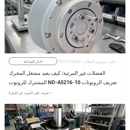
كل حركة روبوتية - بدءًا من المعالجة الجراحية على مستوى الميكرون وحتى الفرز اللوجستي عالي السرعة - تنشأ من المشغل المشترك. ومع ذلك، غالبًا ما يتم التعامل مع اختيار المشغل على أنه مهمة شراء وليس كمشكلة هندسية على مستوى النظام. | 01/07/2026
أخبار الصناعة
العضلات غير المرئية: كيف يعيد مشغل المحرك
المشترك للروبوت ND-A5216-10 تعريف الروبوتات
الدقيقة بهدوء
تعرف على المزيد عن اخبارنا >