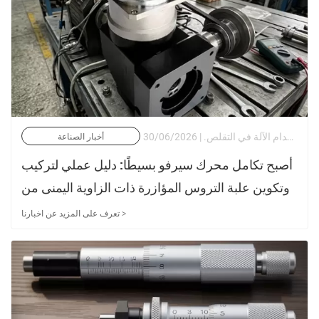
في مشهد الأتمتة الحالي، يواجه مصممو الآلات مفارقة مستمرة: حيث يلزم زيادة كثافة عزم الدوران ودقة تحديد المواقع بأقل من دقيقة قوسية، في حين تستمر آثار أقدام الآلة في التقلص. | 30/06/2026
أخبار الصناعة
أصبح تكامل محرك سيرفو بسيطًا: دليل عملي لتركيب
وتكوين علبة التروس المؤازرة ذات الزاوية اليمنى من
Newgear
تعرف على المزيد عن اخبارنا >