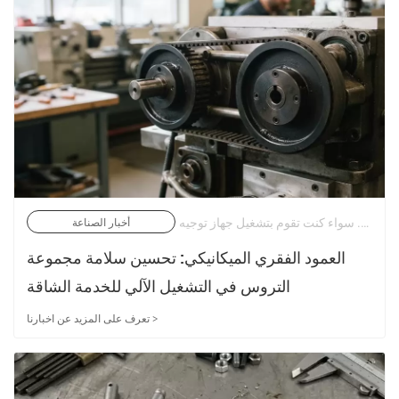
في عالم الأتمتة الصناعية الدقيق، الحركة هي لغة الكفاءة. سواء كنت تقوم بتشغيل جهاز توجيه CNC عالي السرعة، أو جسر طباعة ثلاثي الأبعاد معقد، أو مجموعة ناقلة للخدمة الشاقة، فإن القدرة على ترجمة دوران المحرك إلى حركة خطية أو زاوية مع عدم الانزلاق أمر بالغ الأهمية. | 03/07/2026
أخبار الصناعة
العمود الفقري الميكانيكي: تحسين سلامة مجموعة
التروس في التشغيل الآلي للخدمة الشاقة
تعرف على المزيد عن اخبارنا >