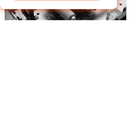
تحقق الموجهات الخطية الكروية القياسية المعاد تدويرها أداءً ممتازًا في ظل الأحمال الشعاعية أو المحورية النقية، لكن سعة حملها تتدهور بسرعة عندما تتعرض لحظات الانقلاب - مزيج القوة الشعاعية والإزاحة الذي يخلق عزم الدوران حول المحور الطولي للدليل. | 24/06/2026
أخبار الصناعة
كيف تقضي شريحة الأسطوانة المتقاطعة على
الانحراف الناجم عن اللحظة في الحركة الخطية
الدقيقة
تعرف على المزيد عن اخبارنا >