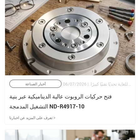
في مجال الأتمتة الصناعية الحديثة وهندسة الروبوتات المتقدمة، يعد تحقيق التوازن بين كثافة عزم الدوران العالية والصلابة الالتوائية ورد الفعل العكسي المنخفض للغاية تحديًا تقنيًا كبيرًا. | 06/07/2026
أخبار الصناعة
فتح حركيات الروبوت عالية الديناميكية عبر بنية
التشغيل المدمجة ND-R4917-10
تعرف على المزيد عن اخبارنا >