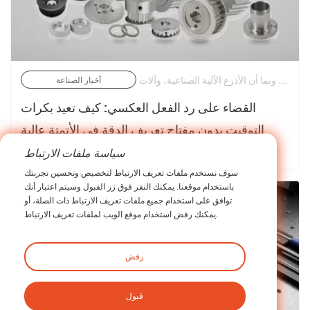
في التصنيع الآلي الحديث عالي السرعة، تعد الدقة الميكانيكية هي المحدد النهائي لجودة الإنتاجية. وبما أن الأذرع الآلية الصناعية، وآلات CNC متعددة المحاور، وخطوط التعبئة الآلية تدفع حدود التسارع والتباطؤ، فإن طرق نقل الطاقة التقليدية تكشف عن نقاط الضعف الهيكلية الكامنة فيها. | 25/06/2026
أخبار الصناعة
القضاء على رد الفعل العكسي: كيف تعيد بكرات
التوقيت بدون مفتاح تعريف الدقة في الأتمتة عالية
الديناميكية
سياسة ملفات الارتباط
تعرف على المزيد عن اخبارنا >
سوف نستخدم ملفات تعريف الارتباط لتخصيص وتحسين تجربتك
باستخدام موقعنا. يمكنك النقر فوق زر القبول وسيتم اعتبار أنك
توافق على استخدام جميع ملفات تعريف الارتباط ذات الصلة، أو
يمكنك رفض استخدام موقع الويب لملفات تعريف الارتباط.
رفض
قبول