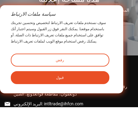
شركة Newgear Intelligent Transmission (Guangdong) المحدودة،
سياسة ملفات الارتباط
وهي مؤسسة عالية التقنية متخصصة في نقل الدقة
سوف نستخدم ملفات تعريف الارتباط لتخصيص وتحسين تجربتك
باستخدام موقعنا. يمكنك النقر فوق زر القبول وسيتم اعتبار أنك
يستكشف
توافق على استخدام جميع ملفات تعريف الارتباط ذات الصلة، أو
يمكنك رفض استخدام موقع الويب لملفات تعريف الارتباط.
رفض
اتصل بنا
قبول
المنطقة الصناعية iHF، رقم 1 طريق مينتاي، بلدة هوانغجيانغ، مدينة
دونغقوان، مقاطعة قوانغدونغ، الصين
intltrade@ihfcn.com
البريد الإلكتروني:
الهاتف:
+ 86 155 0755 7296 (ستيف بانج)
+86 150 1293 8124(Sunny Qian)
الفاكس: +86-0769-82868510