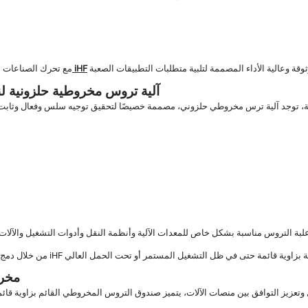
مجموعة iHF
مع تحرك الصناعات نح
1. آلية تروس مخروطية حلزونية 
ة، توجد آلية ترس مخروطي حلزوني، مصممة خصيصًا لتحقيق توجيه سلس وفعال وثابت بز
2. م