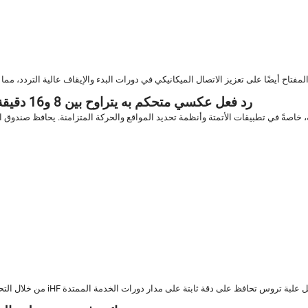
5. رد فعل عكسي متحكم به يتراوح بين 8 و16 دقيقة قوسية للتطبيقات التي تتطلب الدقة