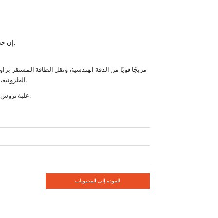
إن حجمها الصغير ومتانتها وميزتها من حيث التكلفة تجعلها الخيار المفضل لمصنعي المعدات الأصلية الذين يبحثون عن حلول موثوقة لنقل الزاوية القائمة.
الحلزونية، ومخرجات الشفة المربعة، وخيارات فتحات المفاتيح المرنة، وارتداد الحركة المتحكم به، يُلبي هذا الصندوق توقعات الأداء للأنظمة الصناعية الحديثة.
بالنسبة للصناعات التي تحتاج إلى حل نقل بزاوية قائمة مدمج وقوي واقتصادي، توفر مجموعة iHF علبة تروس مصممة للكفاءة والموثوقية على المدى الطويل.
العودة إلى المحتويات