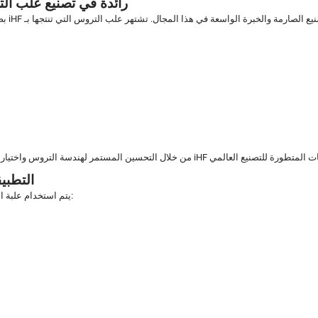
6. لماذا تُعد مجموعة iHF رائدة في تصن
7. التط
يتم استخدام علبة التروس المخروطية ذات الزاوية اليمنى على نطاق واسع في: