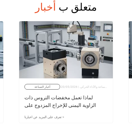
متعلق ب
أخبار
في تصميم خلايا التصنيع الآلية، والروبوتات متعددة المحاور، وخطوط التعبئة والتغليف عالية السرعة، يضطر المهندسون الميكانيكيون باستمرار إلى الحكم على تطابق وحشي بين محدودية المساحة والأداء الحركي. | 20/05/2026
أخبار الصناعة
لماذا تعمل مخفضات التروس ذات
الزاوية اليمنى للإخراج المزدوج على
تحسين كفاءة تصميم الماكينة
تعرف على المزيد عن اخبارنا >