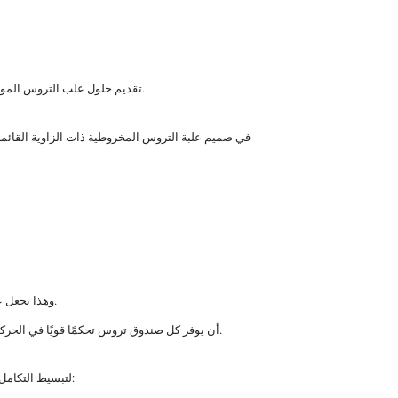
تقديم حلول علب التروس الموثوقة وعالية الأداء المصممة لتلبية متطلبات التطبيقات الصعبة.
في صميم علبة التروس المخروطية ذات الزاوية القائم
وهذا يجعل علبة التروس مناسبة بشكل خاص للمعدات الآلية وأنظمة النقل وأدوات التشغيل والآلات الصناعية التي تتطلب كل من الاكتناز وعمر الخدمة الطويل.
من خلال دمج هندسة التروس المتقدمة والتصنيع الدقيق، تضمن مجموعة iHF أن يوفر كل صندوق تروس تحكمًا قويًا في الحركة بزاوية قائمة حتى في ظل التشغيل المستمر أو تحت الحمل العالي.
لتبسيط التكامل وتعزيز التوافق بين منصات الآلات، يتميز صندوق التروس المخروطي القائم بزاوية قائمة بعمود ذي شفة مربعة. يوفر هذا الهيكل العديد من المزايا: