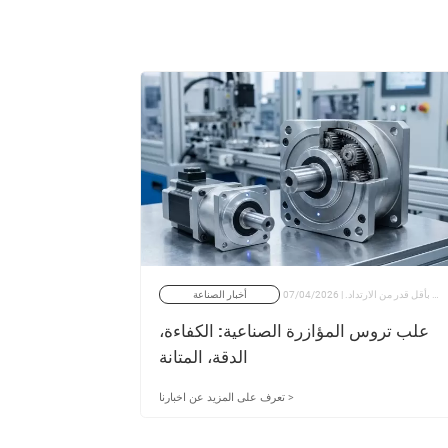
في المشهد الصناعي الحالي، تُعدّ الدقة والكفاءة عنصرين أساسيين للحفاظ على الميزة التنافسية. ويُعتبر صندوق تروس المؤازرة مكونًا محوريًا في أنظمة التحكم بالحركة، حيث يحوّل خرج المحرك عالي السرعة إلى حركة دقيقة ومتحكم بها بأقل قدر من الارتداد. | 07/04/2026
أخبار الصناعة
في التطبيقات الصناعية والميكانيكية الحديثة، يُعدّ نقل الطاقة بكفاءة والتحكم الدقيق في السرعة أمرًا بالغ الأهمية. ومن بين أكثر الحلول موثوقية لإدارة عزم الدوران وخفض السرعة علب التروس المخروطية القائمة الزاوية. | 11/10/2025
علب تروس المؤازرة الصناعية: الكفاءة،
علبة ترو
الدقة، المتانة
لل
تعرف على المزيد عن اخبارنا >