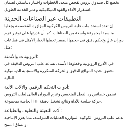
يخضع كل صندوق تروس لفحص متعدد الخطوات واختبار ديناميكي لضمان
استقرار الأداء والقوة الميكانيكية وعمر الخدمة الطويل.
التطبيقات عبر الصناعات الحديثة
إن تعدد استخدامات علبة التروس الكوكبية المؤازرة المُخصصة يجعلها
مناسبة لمجموعة واسعة من الصناعات. كما أن قدرتها على توفير عزم
دوران عالٍ وتحكم دقيق في حجمها الصغير تجعلها الخيار الأمثل في قطاعات
مثل:
الروبوتات والأتمتة:
في الأذرع الروبوتية وخطوط الأتمتة، تساعد علب التروس الدقيقة في
تحقيق تحديد المواقع الدقيق والحركة المتكررة والاستجابة الديناميكية
العالية.
أدوات التحكم الرقمي والآلات الآلية:
تضمن خصائص رد الفعل المنخفض وعزم الدوران العالي لعلب التروس
الخاصة بمجموعة iHF حركة سلسة للأداة ونتائج تشغيل دقيقة.
آلات التعبئة والتغليف والطباعة:
تدعم علب التروس الكوكبية المؤازرة العمليات المتزامنة، مما يعزز الإنتاجية
واتساق المنتج.