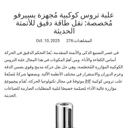
علبة تروس كوكبية مُجهزة بسيرفو
مُخصصة: نقل طاقة دقيق للأتمتة
الحديثة
المشاهدات:276
Oct. 10, 2025
في عصر التصنيع الذكي والأتمتة المتقدمة، يُعدّ التحكم الدقيق في الحركة
أساس الكفاءة والأداء. ومن أهمّ المكونات في هذا المجال علبة التروس
الكوكبية المؤازرة المُخصّصة، وهي حل نقل حركة مدمج وقوي يضمن الدقة
وعزم الدوران والاستقرار في مختلف الأنظمة الآلية. وبصفتها شركةً مُصنّعةً
علب تروس كوكبية
مجموعة iHF
موثوقةً في مجال تكنولوجيا الحركة، تُقدّم
مؤازرة عالية الأداء مُصمّمة خصيصًا لتلبية المتطلبات الصارمة للصناعات
الحديثة.