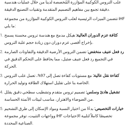
علب التروس الكوكبية المؤازرة المُخصصة لدينا من خلال عمليات هندسية
دقيقة تجمع بين مفاهيم التصميم المتقدمة وتقنيات التصنيع الدقيقة.
تتضمن الميزات الرئيسية لعلب التروس الكوكبية المؤازرة من مجموعة iHF
ما يلي:
كثافة عزم الدوران العالية:
هيكل مدمج مع هندسة تروس محسنة يسمح
بإخراج أقصى عزم دوران دون زيادة حجم علبة التروس.
رد فعل عنيف منخفض:
تضمن التروس الأرضية الدقيقة والتفاوتات الصارمة
في التجميع رد فعل عنيف ضئيل، مما يحافظ على التحكم الدقيق في
الحركة.
كفاءة نقل عالية:
مع مستويات كفاءة تصل إلى 97%، تعمل علب التروس
الخاصة بنا على تقليل استهلاك الطاقة وتوليد الحرارة.
تشغيل هادئ وسلس:
تصميم تروس متقدم وتشطيب سطحي دقيق يقلل
من الضوضاء والاهتزاز، مناسب لبيئات الأتمتة الحساسة.
خيارات التخصيص:
بدءًا من اختيار النسبة ومواد الإسكان إلى طرق التشحيم
وواجهات التثبيت، توفر مجموعة iHF تخصيصًا كاملاً لتلبية الاحتياجات
الصناعية المحددة.