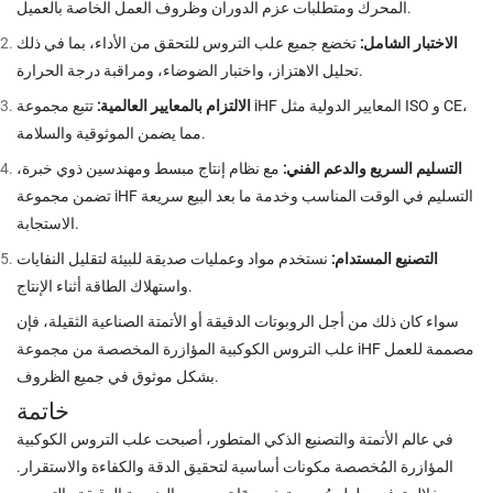
المحرك ومتطلبات عزم الدوران وظروف العمل الخاصة بالعميل.
الاختبار الشامل:
تخضع جميع علب التروس للتحقق من الأداء، بما في ذلك
تحليل الاهتزاز، واختبار الضوضاء، ومراقبة درجة الحرارة.
الالتزام بالمعايير العالمية:
تتبع مجموعة iHF المعايير الدولية مثل ISO و CE،
مما يضمن الموثوقية والسلامة.
التسليم السريع والدعم الفني:
مع نظام إنتاج مبسط ومهندسين ذوي خبرة،
تضمن مجموعة iHF التسليم في الوقت المناسب وخدمة ما بعد البيع سريعة
الاستجابة.
التصنيع المستدام:
نستخدم مواد وعمليات صديقة للبيئة لتقليل النفايات
واستهلاك الطاقة أثناء الإنتاج.
سواء كان ذلك من أجل الروبوتات الدقيقة أو الأتمتة الصناعية الثقيلة، فإن
علب التروس الكوكبية المؤازرة المخصصة من مجموعة iHF مصممة للعمل
بشكل موثوق في جميع الظروف.
خاتمة
في عالم الأتمتة والتصنيع الذكي المتطور، أصبحت علب التروس الكوكبية
المؤازرة المُخصصة مكونات أساسية لتحقيق الدقة والكفاءة والاستقرار.