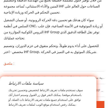
من خلال توفير حلول مُصممة خصيصًا تجمع بين الهندسة الدقيقة والتصميم
المتين والأداء الاستثنائي، تُساعد مجموعة iHF الصناعات حول العالم على
تحسين التحكم في الحركة وزيادة الإنتاجية.
سواء كان هدفك هو تحسين دقة الحركة الروبوتية، أو ضمان التشغيل
السلس في أنظمة CNC، أو زيادة الموثوقية في الأتمتة الصناعية، فإن علب
التروس الكوكبية المؤازرة من iHF Group توفر نقل الطاقة الدقيق الذي
تحتاجه عملياتك.
للحصول على أداء يدوم طويلاً، وتحكم متفوق في عزم الدوران، وتصميم
مخصص - اختر iHF Group، شريكك الموثوق به في التميز في الحركة.
ملصق :
علبة تروس مخروطية متينة بزاوية قائمة للأنظمة الميكانيكية عالية الكفاءة
السابق
سياسة ملفات الارتباط
سوف نستخدم ملفات تعريف الارتباط لتخصيص وتحسين تجربتك
التالي
باستخدام موقعنا. يمكنك النقر فوق زر القبول وسيتم اعتبار أنك
توافق على استخدام جميع ملفات تعريف الارتباط ذات الصلة، أو
يمكنك رفض استخدام موقع الويب لملفات تعريف الارتباط.
العودة إلى المحتويات