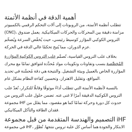
أهمية الدقة في أنظمة الأتمتة
تتطلب أنظمة الأتمتة، من الروبوتات إلى آلات التحكم الرقمي بالكمبيوتر
(CNC)، مزامنة دقيقة بين المحركات والحركات الميكانيكية. يعمل صندوق
التروس الكوكبي المؤازر كوسيط رئيسي، حيث يُخفّض السرعة ويُضخّم
عزم الدوران، مما يُتيح تحكمًا عالي الدقة في الحركة.
بخلاف علب التروس القياسية، تُصمَّم
علب التروس الكوكبية المؤازرة
المُخصَّصة
بنسب وتفاوتات وتكوينات مواد مُحدَّدة لتتوافق تمامًا مع محرك
المؤازرة الخاص بالعميل وبيئة التشغيل. والنتيجة هي دقة مُحسَّنة في تحديد
المواقع، وتقليل الاهتزاز، وتحسين كفاءة النظام بشكل عام.
بالنسبة لأنظمة الأتمتة التي تتطلب أداءً موثوقًا وقابلًا للتكرار، تُعدّ علب
التروس الكوكبية الدقيقة أمرًا لا غنى عنه. تضمن حلول علب التروس من
مجموعة iHF حدوث كل دورة وحركة تمامًا كما هو مقصود، مما يقلل من
فقدان الطاقة والتآكل الميكانيكي.
التصميم والهندسة المتقدمة من قبل مجموعة iHF
في مجموعة iHF، الابتكار والجودة هما أساس كل علبة تروس ننتجها. تُطوَّر