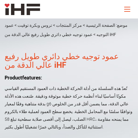
موضع:
الصفحة الرئيسية
>
مركز المنتجات
>
تروس وبكرة توقيت
>
عمود
عمود توجيه خطي دائري طويل رفيع عالي الدقة من iHF
التوجيه
>
عمود توجيه خطي دائري طويل رفيع
عالي الدقة من iHF
Productfeatures:
تُعدّ هذه السلسلة من أدلة الحركة الخطية ذات العمود المستقيم القياسي
مكونًا أساسيًا لبناء أنظمة حركة خطية موثوقة ودقيقة. صُنعت هذه الأدلة
بدقة متناهية وفقًا لمعيار g6 عالي الدقة، مما يضمن أقل قدر من الخلوص
وتوافقًا سلسًا مع المحامل الخطية. يخضع سطح العمود لعملية طلاء بالكروم
الصلب، ليصل إلى أقصى صلابة سطحية تبلغ 58 HRC، مما يمنحه مقاومة
استثنائية للتآكل والصدأ، وبالتالي عمرًا تشغيليًا أطول بكثير.