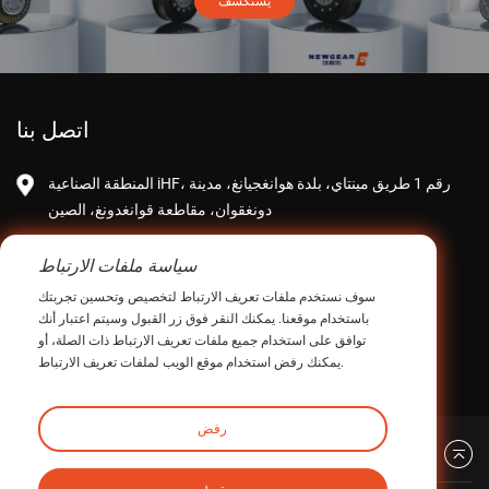
يستكشف
اتصل بنا
المنطقة الصناعية iHF، رقم 1 طريق مينتاي، بلدة هوانغجيانغ، مدينة
دونغقوان، مقاطعة قوانغدونغ، الصين
intltrade@ihfcn.com
البريد الإلكتروني:
سياسة ملفات الارتباط
الهاتف:
+ 86 155 0755 7296 (ستيف بانج)
سوف نستخدم ملفات تعريف الارتباط لتخصيص وتحسين تجربتك
+86 150 1293 8124(Sunny Qian)
باستخدام موقعنا. يمكنك النقر فوق زر القبول وسيتم اعتبار أنك
توافق على استخدام جميع ملفات تعريف الارتباط ذات الصلة، أو
الفاكس: +86-0769-82868510
يمكنك رفض استخدام موقع الويب لملفات تعريف الارتباط.
رفض
العودة إلى الأعلى