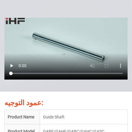
عمود التوجيه:
Product Name
Guide Shaft
Product Model
GABE/GAHE/GABC/GAHC/GASC