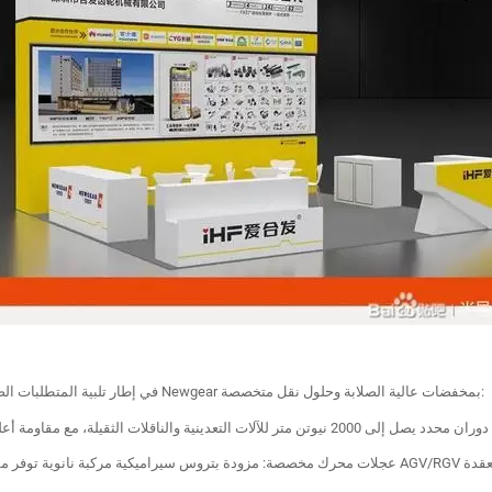
في إطار تلبية المتطلبات الصناعية الثقيلة في معدات الطاقة وآلات البناء، ستتميز شركة Newgear بمخفضات عالية الصلابة وحلول نقل متخصصة: