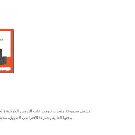
الرقمي بالكمبيوتر (CNC)، وآلات التعبئة والتغليف، ومعدات الطاقة المتجددة. تشتهر علب التروس PA وPG بدقتها العالية وعمرها الافتراضي الطويل، محتفظةً بحصة سوقية رائدة لسنوات متتالية.