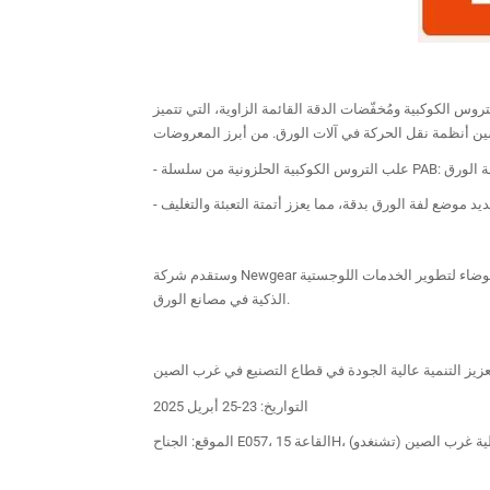
س الكوكبية ومُخفّضات الدقة القائمة الزاوية، التي تتميز
وستقدم شركة Newgear أيضًا حلولًا للعجلات المحركة المخصصة المصممة خصيصًا للمركبات الموجهة آليًا، والتي توفر سعة تحميل شعاعية عالية وتشغيلًا منخفض الضوضاء لتطوير الخدمات اللوجستية
الذكية في مصانع الورق.
التواريخ: 23-25 ​​أبريل 2025