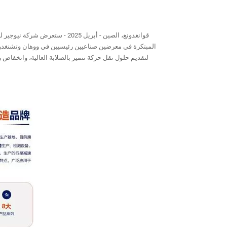
قوانغدونغ، الصين - أبريل 25
المبتكرة في معرضين صناعيين رئيسيين في ووهان وتشنغدو في
لتقديم حلول نقل حركة تتميز بالصلابة العالية، وانخفاض ر