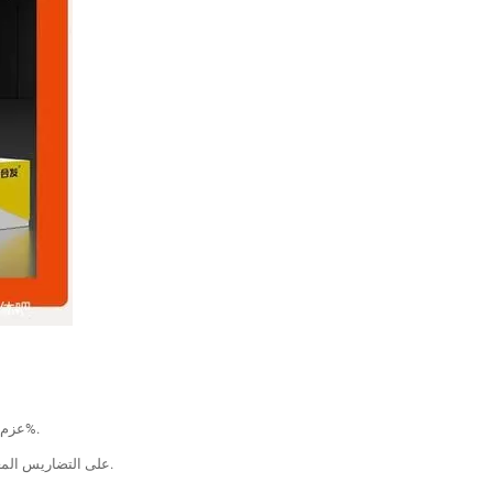
- محركات التروس من سلسلة RV-E: عزم دوران محدد يصل إلى 2000 نيوتن متر للآلات التعدينية والناقلات الثقيلة، مع مقاومة أعلى للصدمات بنسبة 40%.
- عجلات محرك مخصصة: مزودة بتروس سيراميكية مركبة نانوية توفر مقاومة أفضل للتآكل بمقدار 3 مرات، وهي مصممة لعمليات AGV/RGV على التضاريس المعقدة.