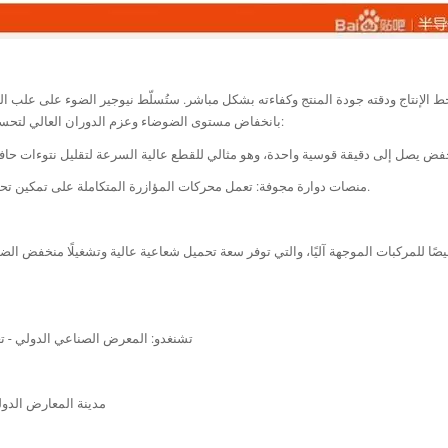
الإنتاج ودقته جودة المنتج وكفاءته بشكل مباشر. ستُسلّط نيوجير الضوء على علب الترو
بانخفاض مستوى الضوضاء وعزم الدوران العالي لتحسين أنظمة نقل الحركة في آلات الورق. من أبرز المعروضات:
- منصات دوارة مجوفة: تعمل محركات المؤازرة المتكاملة على تمكين تحديد موضع لفة الورق بدقة، مما يعزز أتمتة التعبئة والتغليف.
تشنغدو: المعرض الصناعي الدولي - تعزيز التنمية عالية الجودة في قطاع التصنيع في غرب الصين
الموقع: الجناح E057، القاعة 15H، مدينة المعارض الدولية غرب الصين (تشنغدو)