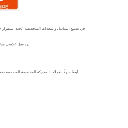
في تصنيع المناديل والمعدات المتخصصة، يُحدد استقرار خط 
- علب التروس الكوكبية الحلزونية من سلسلة PAB: رد فعل عكسي منخفض يصل إلى دقيقة قوسية واحدة، وهو مثالي للقطع عالية السرعة لتقليل نتوءات حافة الورق.