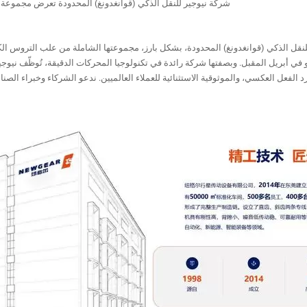
شركة نيوجير للنقل الذكي (قوانغدونغ) المحدودة تعرض مجموعة كاملة من حلول القيادة الدقيقة في معارض ووهان وتشنغدو
20 - ستعرض شركة نيوجير للنقل الذكي (قوانغدونغ) المحدودة، بشكل بارز، مجموعتها الشاملة من علب
 أبريل المقبل. وبصفتها شركة رائدة في تكنولوجيا المحركات الدقيقة، تُوظّف نيوجير 
د الفعل العكسي، والموثوقية الاستثنائية للعملاء العالميين. ندعو الشركاء وخبراء الصنا