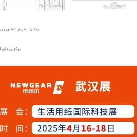
ووهان: معرض تيشي وورلد الدولي للتكنولوجيا - محركات ذكية للتطبيقات المتخصصة
الموقع: الجناح A1L39، القاعة A1، مركز ووهان الدولي للمعارض (هانيانغ)