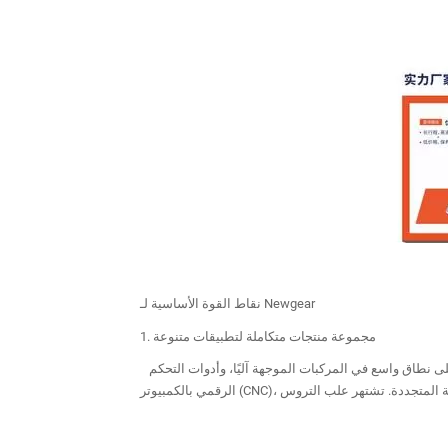
نقاط القوة الأساسية لـ Newgear
1. مجموعة منتجات متكاملة لتطبيقات متنوعة
تشمل مجموعة منتجات نيوجير علب التروس الكوكبية (الحلزونية/المحفزة)، والمنصات الدوارة المجوفة، والوحدات الخطية، وغيرها، وتُستخدم على نطاق واسع في المركبات الموجهة آليًا، وأدوات التحكم