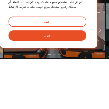
توافق على استخدام جميع ملفات تعريف الارتباط ذات الصلة، أو
يمكنك رفض استخدام موقع الويب لملفات تعريف الارتباط.
تطبيق المخفضات الكوكبية iHF في آلات القطع بالليزر
يتعلم أكثر >
رفض
قبول
تحدث إلى فريقنا
احصل على نصائح شخصية في دقائق.
يستكشف