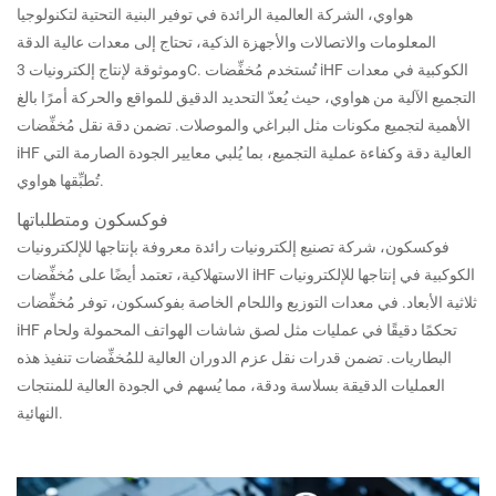
هواوي، الشركة العالمية الرائدة في توفير البنية التحتية لتكنولوجيا
المعلومات والاتصالات والأجهزة الذكية، تحتاج إلى معدات عالية الدقة
وموثوقة لإنتاج إلكترونيات 3C. تُستخدم مُخفِّضات iHF الكوكبية في معدات
التجميع الآلية من هواوي، حيث يُعدّ التحديد الدقيق للمواقع والحركة أمرًا بالغ
الأهمية لتجميع مكونات مثل البراغي والموصلات. تضمن دقة نقل مُخفِّضات
iHF العالية دقة وكفاءة عملية التجميع، بما يُلبي معايير الجودة الصارمة التي
تُطبِّقها هواوي.
فوكسكون ومتطلباتها
فوكسكون، شركة تصنيع إلكترونيات رائدة معروفة بإنتاجها للإلكترونيات
الاستهلاكية، تعتمد أيضًا على مُخفِّضات iHF الكوكبية في إنتاجها للإلكترونيات
ثلاثية الأبعاد. في معدات التوزيع واللحام الخاصة بفوكسكون، توفر مُخفِّضات
iHF تحكمًا دقيقًا في عمليات مثل لصق شاشات الهواتف المحمولة ولحام
البطاريات. تضمن قدرات نقل عزم الدوران العالية للمُخفِّضات تنفيذ هذه
العمليات الدقيقة بسلاسة ودقة، مما يُسهم في الجودة العالية للمنتجات
النهائية.