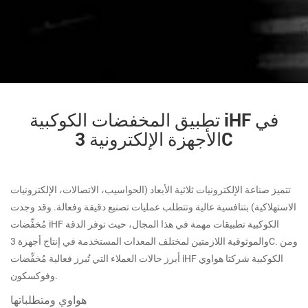
تطبيق المخفضات الكوكبية iHF في
الأجهزة الإلكترونية 3C
تتميز صناعة الإلكترونيات ثلاثية الأبعاد (الحواسيب، الاتصالات، الإلكترونيات
الاستهلاكية) بتنافسية عالية وتتطلب عمليات تصنيع دقيقة وفعالة. وقد وجدت
مُخفِّضات iHF الكوكبية تطبيقات مهمة في هذا المجال، حيث توفر الدقة
والموثوقية اللازمتين لمختلف المعدات المستخدمة في إنتاج أجهزة 3C. ومن
أبرز حالات العملاء التي تُبرز فعالية مُخفِّضات iHF الكوكبية شركتا هواوي
وفوكسكون.
هواوي ومتطلباتها