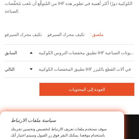
من المُتوقَّع أن تلعب مُخفِّضات iHF الكوكبية دورًا أكثر أهمية في تطوير هذه
الصناعة.
ملصق :
تكيف محرك السيرفو
تكيف محرك السيرفو
تطبيق مخفضات التروس الكوكبية iHF في الروبوتات الصناعية
السابق
تطبيق المخفضات الكوكبية iHF في آلات القطع بالليزر
التالي
العودة إلى المحتويات
سياسة ملفات الارتباط
متعلق ب
قضية
سوف نستخدم ملفات تعريف الارتباط لتخصيص وتحسين تجربتك
باستخدام موقعنا. يمكنك النقر فوق زر القبول وسيتم اعتبار أنك