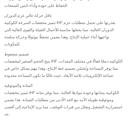
الحفاظ على جودة وأداء ثابتين للمنتجات.
ناقل حركة عالي عزم الدوران
تتميز مخفضات السرعة الكوكبية iHF بقدرتها على تحمل متطلبات عزم
الدوران العالية، مما يجعلها مناسبة للأحمال الثقيلة والقوى العالية التي
تواجهها أثناء عملية الإنتاج. وهذا يضمن تشغيلًا موثوقًا وحركة سلسة
للمكونات.
تصميم مضغوط
يتيح الحجم الصغير لمخفضات iHF الكوكبية دمجًا فعالًا في مختلف المعدات،
مما يوفر المساحة ويُحسّن تصميم خط الإنتاج. وهذا مهم بشكل خاص في
صناعة الإلكترونيات ثلاثية الأبعاد، حيث غالبًا ما تكون المساحة محدودة.
المتانة والموثوقية
تتميز مخفضات iHF الكوكبية بمتانتها وجودة موادها العالية، مما يوفر متانة
وموثوقية طويلة الأمد مع الحد الأدنى من متطلبات الصيانة. هذا يضمن
استمرارية التشغيل ويقلل من فترات التوقف، مما يزيد الإنتاجية إلى أقصى
حد.