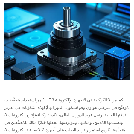
يُبرز استخدام مُخفِّضات iHF الكوكبية في الأجهزة الإلكترونية 3C، كما هو
مُوضَّح في شركتي هواوي وفوكسكون، الدورَ الهامَّ لهذه المُكوِّنات في تعزيز
دقة وكفاءة إنتاج إلكترونيات 3C. فدقتها العالية، ونقل عزم الدوران العالي،
وتصميمها المُدمج، ومتانتها، وموثوقيتها، تجعلها خيارًا مثاليًا للمُصنِّعين في
صناعة إلكترونيات 3C. ومع استمرار تزايد الطلب على أجهزة 3C المُتقدِّمة،